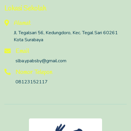
Lokasi Sekolah
Alamat
Jl. Tegalsari 56, Kedungdoro, Kec. Tegal Sari 60261
Kota Surabaya
Email
slba.ypabsby@gmail.com
Nomor Telepon
08123152117