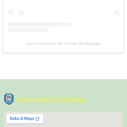
A post shared by Slb A Ypab (@slbaypab)
SLB A YPAB TEGALSARI